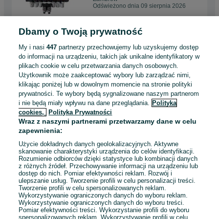
Odświeżono dnia 09 sierpnia 2026
Dbamy o Twoją prywatność
Silnik hydrauliczny do
wiertnicy. Nowy. Hydromotor.
My i nasi
447
partnerzy przechowujemy lub uzyskujemy dostęp
Wolne obroty.
319 zł
do informacji na urządzeniu, takich jak unikalne identyfikatory w
plikach cookie w celu przetwarzania danych osobowych.
Użytkownik może zaakceptować wybory lub zarządzać nimi,
Drobin
klikając poniżej lub w dowolnym momencie na stronie polityki
Odświeżono dnia 09 sierpnia 2026
prywatności. Te wybory będą sygnalizowane naszym partnerom
i nie będą miały wpływu na dane przeglądania.
Polityka
cookies,
Polityka Prywatności
siłownik wywrotu 1432 mm.
Wraz z naszymi partnerami przetwarzamy dane w celu
Do paki 4 m. 11 ton udźwig.
zapewnienia:
Polski.
1 289 zł
Użycie dokładnych danych geolokalizacyjnych. Aktywne
skanowanie charakterystyki urządzenia do celów identyfikacji.
Rozumienie odbiorców dzięki statystyce lub kombinacji danych
Ruda Śląska
z różnych źródeł. Przechowywanie informacji na urządzeniu lub
Odświeżono dnia 09 sierpnia 2026
dostęp do nich. Pomiar efektywności reklam. Rozwój i
ulepszanie usług. Tworzenie profili w celu personalizacji treści.
Tworzenie profili w celu spersonalizowanych reklam.
Wykorzystywanie ograniczonych danych do wyboru reklam.
Wykorzystywanie ograniczonych danych do wyboru treści.
Pomiar efektywności treści. Wykorzystanie profili do wyboru
1
2
3
4
5
spersonalizowanych reklam. Wykorzystywanie profili w celu