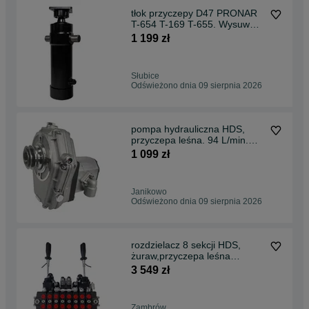
tłok przyczepy D47 PRONAR
T-654 T-169 T-655. Wysuw
1300 mm ST4-1300
1 199 zł
Słubice
Odświeżono dnia 09 sierpnia 2026
pompa hydrauliczna HDS,
przyczepa leśna. 94 L/min.
Gwarancja. Faktura.
1 099 zł
Janikowo
Odświeżono dnia 09 sierpnia 2026
rozdzielacz 8 sekcji HDS,
żuraw,przyczepa leśna
hydrauliczny 90 L/min.
3 549 zł
Zambrów