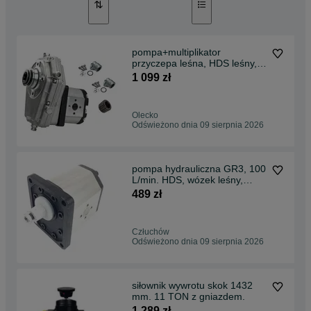
pompa+multiplikator
przyczepa leśna, HDS leśny,
kompletny zestaw.
1 099 zł
Olecko
Odświeżono dnia 09 sierpnia 2026
pompa hydrauliczna GR3, 100
L/min. HDS, wózek leśny,
maszyna leśna.
489 zł
Człuchów
Odświeżono dnia 09 sierpnia 2026
siłownik wywrotu skok 1432
mm. 11 TON z gniazdem.
1 289 zł